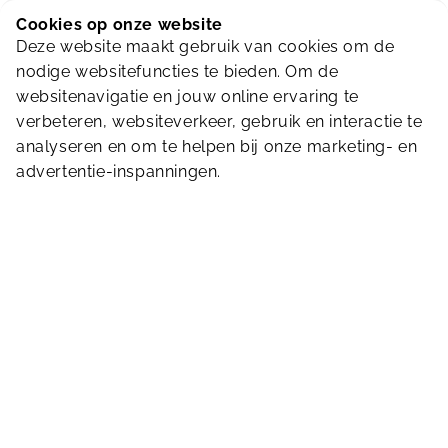
Cookies op onze website
Deze website maakt gebruik van cookies om de
Verenigingen
nodige websitefuncties te bieden. Om de
Zwemvereniging Delftse Reddingsbrigade |
website
websitenavigatie en jouw online ervaring te
Studentenvereniging Wave |
website
verbeteren, websiteverkeer, gebruik en interactie te
Naturistische Zwemvereniging Delft |
website
analyseren en om te helpen bij onze marketing- en
advertentie-inspanningen.
Partners
Delftpas |
website
|
015 260 22 22
Careyn |
website
|
088 - 123 99 88